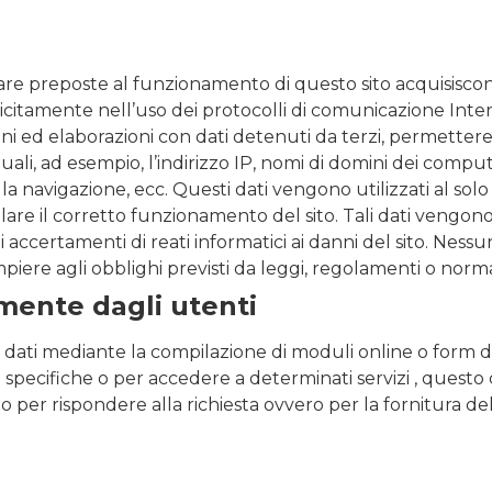
ware preposte al funzionamento di questo sito acquisiscono
citamente nell’uso dei protocolli di comunicazione Intern
ed elaborazioni con dati detenuti da terzi, permettere di i
quali, ad esempio, l’indirizzo IP, nomi di domini dei computer
 la navigazione, ecc. Questi dati vengono utilizzati al solo 
llare il corretto funzionamento del sito. Tali dati vengon
li accertamenti di reati informatici ai danni del sito. Nes
iere agli obblighi previsti da leggi, regolamenti o norm
amente dagli utenti
 dati mediante la compilazione di moduli online o form di 
 specifiche o per accedere a determinati servizi , questo
olo per rispondere alla richiesta ovvero per la fornitura d