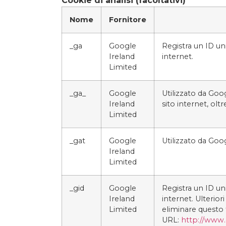
Cookie di analisi (facoltativi)
Nome
Fornitore
_ga
Google
Registra un ID univ
Ireland
internet.
Limited
_ga_
Google
Utilizzato da Goog
Ireland
sito internet, oltr
Limited
_gat
Google
Utilizzato da Goog
Ireland
Limited
_gid
Google
Registra un ID univ
Ireland
internet. Ulterior
Limited
eliminare questo t
URL:
http://www.