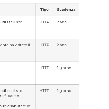
Tipo
Scadenza
ilizza il sito
HTTP
2 anni
nte ha visitato il
HTTP
2 anni
HTTP
1 giorno
ilizza il sito
HTTP
1 giorno
 rifiutare o
può disabilitare in