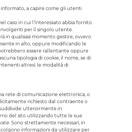
d informato, a capire come gli utenti
el caso in cui l’Interessato abbia fornito
nvolgenti per il singolo utente.
trà in qualsiasi momento gestire, ovvero
esente in alto, oppure modificando le
o potrebbero essere rallentante oppure
cuna tipologia di cookie, il nome, se di
ontenenti altresì le modalità di
una rete di comunicazione elettronica, o
plicitamente richiesto dal contraente o
i suddivide ulteriormente in:
rno del sito utilizzando tutte le sue
vate. Sono strettamente necessari, in
accolgono informazioni da utilizzare per