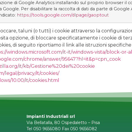
azione di Google Analytics installando sul proprio browser il
 Google. Per disabilitare la raccolta di dati da parte di Google An
indicato:
https://tools.google.com/dlpage/gaoptout
occare, taluni (o tutti) i cookie attraverso la configuraz
 opzione, di bloccare specificatamente i cookie di terz
s, di seguito riportiamo il link alle istruzioni specifiche d
s://windows.microsoft.com/it-it/windows-vista/block-or-a
google.com/chrome/answer/95647?hl=it&p=cpn_cook
zilla.org/it/kb/Gestione%20dei%20cookie
/legal/privacy/it/cookies/
ows/10.00/it/cookies.html
Impianti Industriali srl
Via Bellatalla, 80 Ospedaletto – Pisa
Tel 050 9656080 Fax 050 9656082