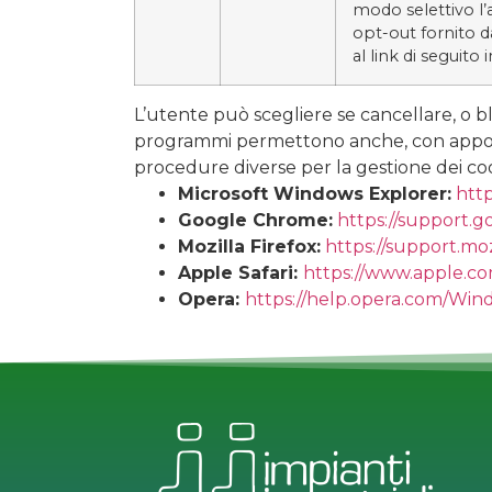
modo selettivo l’
opt-out fornito da
al link di seguito 
L’utente può scegliere se cancellare, o bl
programmi permettono anche, con apposita
procedure diverse per la gestione dei cookie
Microsoft Windows Explorer:
http
Google Chrome:
https://support.
Mozilla Firefox:
https://support.mo
Apple Safari:
https://www.apple.com
Opera:
https://help.opera.com/Wind