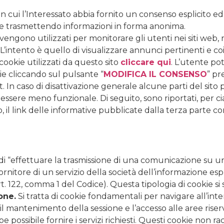
in cui l’Interessato abbia fornito un consenso esplicito e
o e trasmettendo informazioni in forma anonima.
vengono utilizzati per monitorare gli utenti nei siti web, n
’intento è quello di visualizzare annunci pertinenti e coi
cookie utilizzati da questo sito
cliccare qui
. L’utente po
kie cliccando sul pulsante “
MODIFICA IL CONSENSO
” pr
. In caso di disattivazione generale alcune parti del sit
sere meno funzionale. Di seguito, sono riportati, per cias
zzo, il link delle informative pubblicate dalla terza parte c
ine di “effettuare la trasmissione di una comunicazione su 
rnitore di un servizio della società dell’informazione es
art. 122, comma 1 del Codice). Questa tipologia di cookie s
one.
Si tratta di cookie fondamentali per navigare all’inte
l mantenimento della sessione e l’accesso alle aree riser
 possibile fornire i servizi richiesti. Questi cookie non r