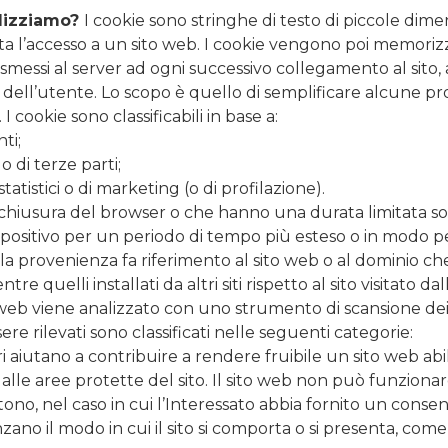
ilizziamo?
I cookie sono stringhe di testo di piccole dime
ta l’accesso a un sito web. I cookie vengono poi memorizz
messi al server ad ogni successivo collegamento al sito, a
rte dell’utente. Lo scopo è quello di semplificare alcune 
I cookie sono classificabili in base a:
ti;
 di terze parti;
statistici o di marketing (o di profilazione).
a chiusura del browser o che hanno una durata limitata so
spositivo per un periodo di tempo più esteso o in modo
lla provenienza fa riferimento al sito web o al dominio che in
ntre quelli installati da altri siti rispetto al sito visitato d
web viene analizzato con uno strumento di scansione de
ere rilevati sono classificati nelle seguenti categorie:
i aiutano a contribuire a rendere fruibile un sito web abi
 alle aree protette del sito. Il sito web non può funzion
no, nel caso in cui l’Interessato abbia fornito un consens
zano il modo in cui il sito si comporta o si presenta, come 