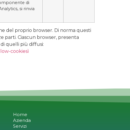
 componente di
alytics, si rinvia
ione del proprio browser. Di norma questi
e parti. Ciascun browser, presenta
i quelli più diffusi:
llow-cookiesì
Home
Azienda
Servizi